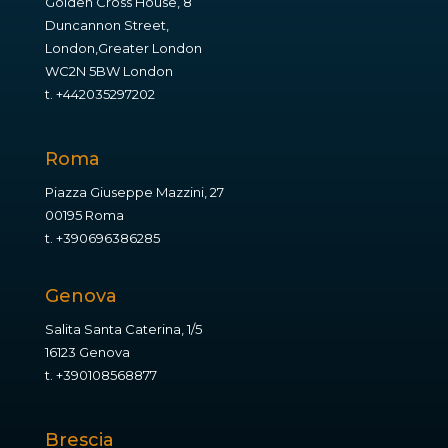
Golden Cross House, 8
Duncannon Street,
London,Greater London
WC2N 5BW London
t.
+442035297202
Roma
Piazza Giuseppe Mazzini, 27
00195 Roma
t.
+390696386285
Genova
Salita Santa Caterina, 1/5
16123 Genova
t.
+390108568877
Brescia