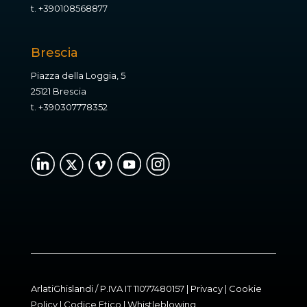
t.
+390108568877
Brescia
Piazza della Loggia, 5
25121 Brescia
t.
+390307778352
ArlatiGhislandi / P.IVA IT 11077480157 |
Privacy
|
Cookie
Policy
|
Codice Etico
|
Whistleblowing