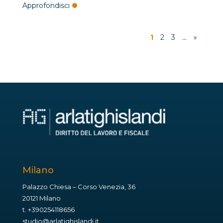
Approfondisci
1
2
3
...
»
Milano
Palazzo Chiesa – Corso Venezia, 36
20121 Milano
t.
+390254118656
studio@arlatighislandi.it