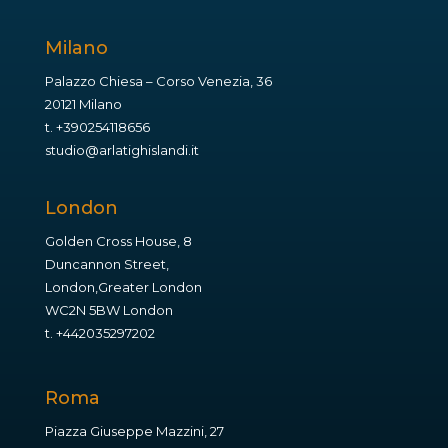
Milano
Palazzo Chiesa – Corso Venezia, 36
20121 Milano
t.
+390254118656
studio@arlatighislandi.it
London
Golden Cross House, 8
Duncannon Street,
London,Greater London
WC2N 5BW London
t.
+442035297202
Roma
Piazza Giuseppe Mazzini, 27