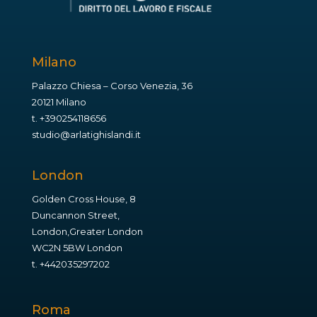
Milano
Palazzo Chiesa – Corso Venezia, 36
20121 Milano
t.
+390254118656
studio@arlatighislandi.it
London
Golden Cross House, 8
Duncannon Street,
London,Greater London
WC2N 5BW London
t.
+442035297202
Roma