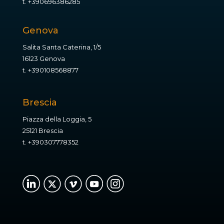
t.
+390696386285
Genova
Salita Santa Caterina, 1/5
16123 Genova
t.
+390108568877
Brescia
Piazza della Loggia, 5
25121 Brescia
t.
+390307778352