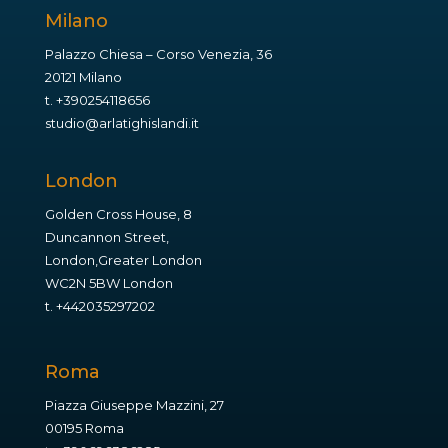
Milano
Palazzo Chiesa – Corso Venezia, 36
20121 Milano
t.
+390254118656
studio@arlatighislandi.it
London
Golden Cross House, 8
Duncannon Street,
London,Greater London
WC2N 5BW London
t.
+442035297202
Roma
Piazza Giuseppe Mazzini, 27
00195 Roma