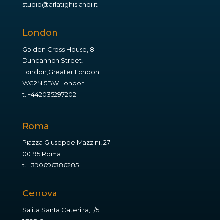
studio@arlatighislandi.it
London
Golden Cross House, 8
Duncannon Street,
London,Greater London
WC2N 5BW London
t.
+442035297202
Roma
Piazza Giuseppe Mazzini, 27
00195 Roma
t.
+390696386285
Genova
Salita Santa Caterina, 1/5