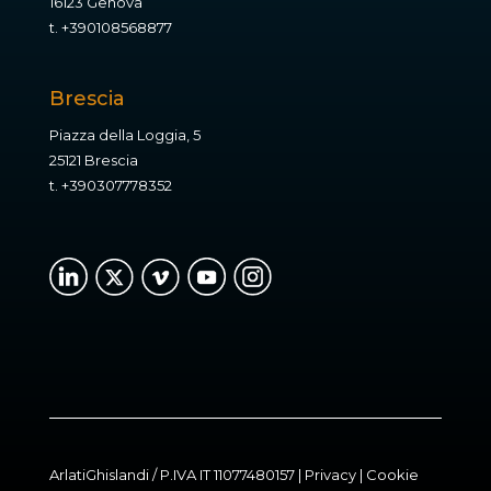
16123 Genova
t.
+390108568877
Brescia
Piazza della Loggia, 5
25121 Brescia
t.
+390307778352
ArlatiGhislandi / P.IVA IT 11077480157 |
Privacy
|
Cookie