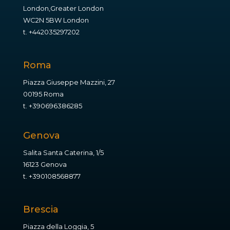
London,Greater London
WC2N 5BW London
t.
+442035297202
Roma
Piazza Giuseppe Mazzini, 27
00195 Roma
t.
+390696386285
Genova
Salita Santa Caterina, 1/5
16123 Genova
t.
+390108568877
Brescia
Piazza della Loggia, 5