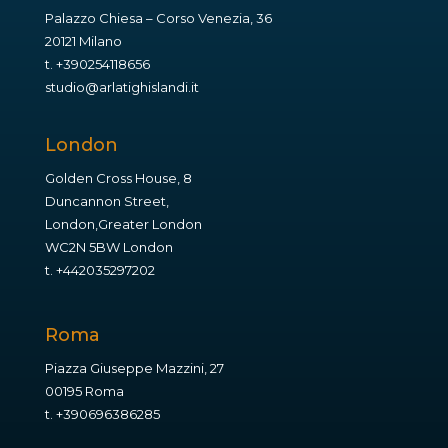
Palazzo Chiesa – Corso Venezia, 36
20121 Milano
t.
+390254118656
studio@arlatighislandi.it
London
Golden Cross House, 8
Duncannon Street,
London,Greater London
WC2N 5BW London
t.
+442035297202
Roma
Piazza Giuseppe Mazzini, 27
00195 Roma
t.
+390696386285