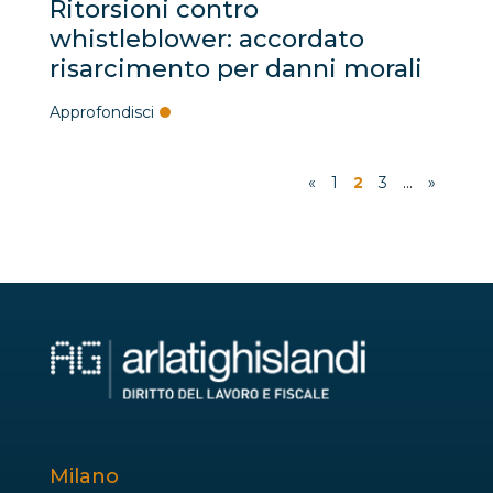
Ritorsioni contro
whistleblower: accordato
risarcimento per danni morali
Approfondisci
«
1
2
3
...
»
Milano