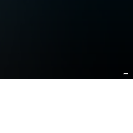
Brescia
Piazza della Loggia, 5
25121 Brescia
t.
+390307778352