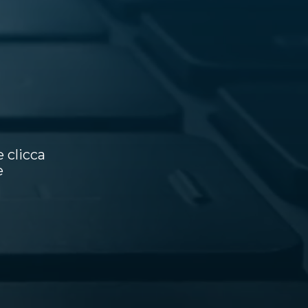
 clicca
e