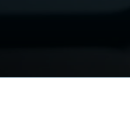
Mil
Palazz
20121 
t.
+390