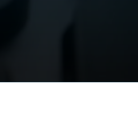
ano
Roma
o Chiesa – Corso Venezia, 36
Piazza Giuseppe Mazzini, 27
Milano
00195 Roma
254118656
t.
+390696386285